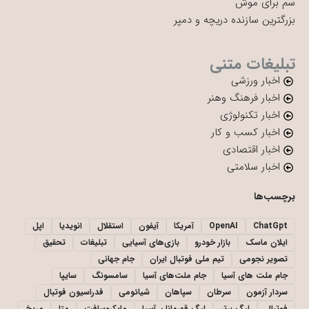
سم برای موش
بزرگترین سازنده دریچه و دمپر
تبلیغات متنی
اخبار ورزشی
اخبار فرهنگ وهنر
اخبار تکنولوژی
اخبار کسب و کار
اخبار اقتصادی
اخبار سلامتی
برچسب‌ها
ChatGpt
OpenAI
آمریکا
آیفون
استقلال
انویدیا
اپل
ایلان ماسک
بازار خودرو
بازی‌های آسیایی
تبلیغات
تحقیق
تصویر نجومی
تیم ملی فوتبال ایران
جام جهانی
جام ملت های آسیا
جام ملت‌های آسیا
سامسونگ
سایپا
سردار آزمون
سرطان
سپاهان
شیائومی
فدراسیون فوتبال
فوتبال
لیگ برتر
لیگ قهرمانان آسیا
مایکروسافت
متا
مریخ