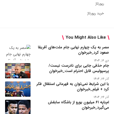
رپورتاژ
خرید رپورتاژ
You Might Also Like
مصر به یک چهارم نهایی جام ملت‌های آفریقا
صعود کرد_خبرخوان
دی ۱۶, ۱۴۰۴
جام حذفی جایی برای نادرست نیست/
پرسپولیس قابل احترام است_خبرخوان
آذر ۲۶, ۱۴۰۴
با این شرایط نمی‌توان به قهرمانی استقلال فکر
کرد + فیلم_خبرخوان
آذر ۲۶, ۱۴۰۴
ام‌باپه ۶۱ میلیون یورو از باشگاه سابقش
می‌گیرد_خبرخوان