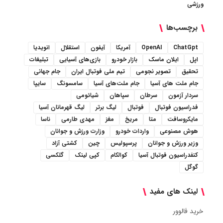
ورزشی
برچسب‌ها
ChatGpt
OpenAI
آمریکا
آیفون
استقلال
انویدیا
اپل
ایلان ماسک
بازار خودرو
بازی‌های آسیایی
تبلیغات
تحقیق
تصویر نجومی
تیم ملی فوتبال ایران
جام جهانی
جام ملت های آسیا
جام ملت‌های آسیا
سامسونگ
سایپا
سردار آزمون
سرطان
سپاهان
شیائومی
فدراسیون فوتبال
فوتبال
لیگ برتر
لیگ قهرمانان آسیا
مایکروسافت
متا
مریخ
مغز
مهدی طارمی
ناسا
هوش مصنوعی
واردات خودرو
وزارت ورزش و جوانان
وزیر ورزش و جوانان
پرسپولیس
چین
کشتی آزاد
کنفدراسیون فوتبال آسیا
کوالکام
کپی لینک
گلکسی
گوگل
لینک های مفید
خرید فالوور