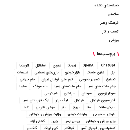
دسته‌بندی نشده
سلامتی
فرهنگ وهنر
کسب و کار
ورزشی
برچسب‌ها
ChatGpt
OpenAI
آمریکا
آیفون
استقلال
انویدیا
اپل
ایلان ماسک
بازار خودرو
بازی‌های آسیایی
تبلیغات
تحقیق
تصویر نجومی
تیم ملی فوتبال ایران
جام جهانی
جام ملت های آسیا
جام ملت‌های آسیا
سامسونگ
سایپا
سردار آزمون
سرطان
سپاهان
شیائومی
فدراسیون فوتبال
فوتبال
لیگ برتر
لیگ قهرمانان آسیا
مایکروسافت
متا
مریخ
مغز
مهدی طارمی
ناسا
هوش مصنوعی
واردات خودرو
وزارت ورزش و جوانان
وزیر ورزش و جوانان
پرسپولیس
چین
کشتی آزاد
کنفدراسیون فوتبال آسیا
کوالکام
کپی لینک
گلکسی