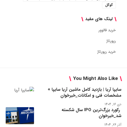
گوگل
لینک های مفید
خرید فالوور
رپورتاژ
خرید رپورتاژ
You Might Also Like
سایپا آریا | بازدید کامل ماشین آریا سایپا +
مشخصات فنی و امکانات_خبرخوان
دی ۱۶, ۱۴۰۴
رکورد بزرگ‌ترین IPO سال شکسته
شد_خبرخوان
آذر ۲۶, ۱۴۰۴