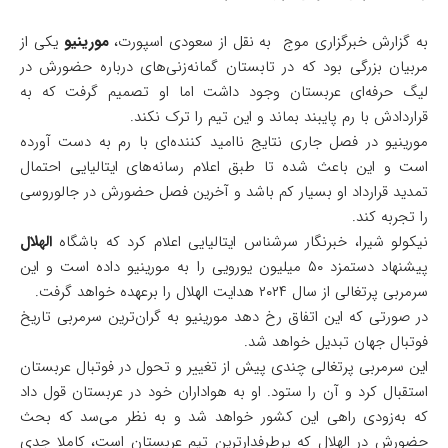
به گزارش خبرگزاری موج به نقل از سعودی اسپورت،
مورینیو
یکی از
مربیان بزرگی بود که در تابستان گمانه‌زنی‌های درباره حضورش در
لیگ حرفه‌ای عربستان وجود داشت اما او تصمیم گرفت که به
قراردادش با رم پایبند بماند و این تیم را ترک نکند.
مورینیو در فصل جاری نتایج ناامید کننده‌ای با رم به دست آورده
است و این باعث شده تا طبق اعلام رسانه‌های ایتالیایی احتمال
تمدید قرارداد او بسیار کم باشد و آخرین فصل حضورش در جالوروسی
را تجربه کند.
نیکولو شیرا، خبرنگار سرشناس ایتالیایی اعلام کرد که باشگاه
الهلال
پیشنهاد دستمزد ۵۰ میلیون یورویی را به مورینیو داده است و این
سرمربی پرتغالی از سال ۲۰۲۴ هدایت الهلال را برعهده خواهد گرفت.
در صورتی که این اتفاق رخ دهد مورینیو به گران‌ترین سرمربی تاریخ
فوتبال جهان تبدیل خواهد شد.
این سرمربی پرتغالی چندی پیش از تغییر و تحول در فوتبال عربستان
استقبال کرد و آن را ستود. او به هواداران خود در عربستان قول داد
که به‌زودی راهی این کشور خواهد شد و به نظر می‌سد که بحث
حضورش در الهلال که پرطرفدارترین تیم عربستان است، کاملا جدی