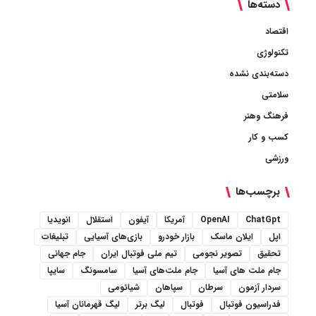
دسته‌ها
اقتصاد
تکنولوژی
دسته‌بندی نشده
سلامتی
فرهنگ وهنر
کسب و کار
ورزشی
برچسب‌ها
ChatGpt
OpenAI
آمریکا
آیفون
استقلال
انویدیا
اپل
ایلان ماسک
بازار خودرو
بازی‌های آسیایی
تبلیغات
تحقیق
تصویر نجومی
تیم ملی فوتبال ایران
جام جهانی
جام ملت های آسیا
جام ملت‌های آسیا
سامسونگ
سایپا
سردار آزمون
سرطان
سپاهان
شیائومی
فدراسیون فوتبال
فوتبال
لیگ برتر
لیگ قهرمانان آسیا