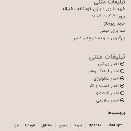
تبلیغات متنی
بازی کودکانه دخترانه
خرید فالوور
/
رپورتاژ
/
کیت اعتیاد
خرید رپورتاژ
سم برای موش
بزرگترین سازنده دریچه و دمپر
تبلیغات متنی
اخبار ورزشی
اخبار فرهنگ وهنر
اخبار تکنولوژی
اخبار کسب و کار
اخبار اقتصادی
اخبار سلامتی
برچسب‌ها
ChatGpt
OpenAI
آمریکا
آیفون
استقلال
انویدیا
اپل