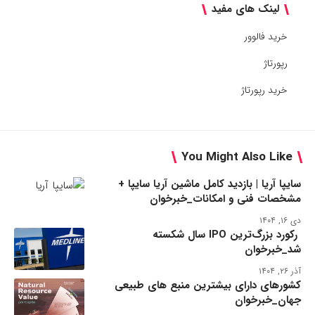
لینک های مفید
خرید فالوور
رپورتاژ
خرید رپورتاژ
You Might Also Like
سایپا آریا | بازدید کامل ماشین آریا سایپا +
مشخصات فنی و امکانات_خبرخوان
دی ۱۶, ۱۴۰۴
رکورد بزرگ‌ترین IPO سال شکسته
شد_خبرخوان
آذر ۲۶, ۱۴۰۴
کشورهای دارای بیشترین منبع های طبیعی
جهان_خبرخوان