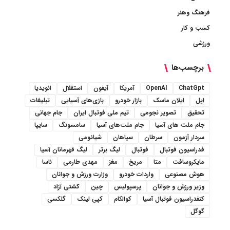
فرهنگ وهنر
کسب و کار
ورزشی
برچسب‌ها
ChatGpt
OpenAI
آمریکا
آیفون
استقلال
انویدیا
اپل
ایلان ماسک
بازار خودرو
بازی‌های آسیایی
تبلیغات
تحقیق
تصویر نجومی
تیم ملی فوتبال ایران
جام جهانی
جام ملت های آسیا
جام ملت‌های آسیا
سامسونگ
سایپا
سردار آزمون
سرطان
سپاهان
شیائومی
فدراسیون فوتبال
فوتبال
لیگ برتر
لیگ قهرمانان آسیا
مایکروسافت
متا
مریخ
مغز
مهدی طارمی
ناسا
هوش مصنوعی
واردات خودرو
وزارت ورزش و جوانان
وزیر ورزش و جوانان
پرسپولیس
چین
کشتی آزاد
کنفدراسیون فوتبال آسیا
کوالکام
کپی لینک
گلکسی
گوگل