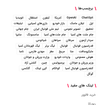
برچسب‌ها
ChatGpt
OpenAI
آمریکا
آیفون
استقلال
انویدیا
اپل
ایلان ماسک
بازار خودرو
بازی‌های آسیایی
تبلیغات
تحقیق
تصویر نجومی
تیم ملی فوتبال ایران
جام جهانی
جام ملت های آسیا
جام ملت‌های آسیا
سامسونگ
سایپا
سردار آزمون
سرطان
سپاهان
شیائومی
فدراسیون فوتبال
فوتبال
لیگ برتر
لیگ قهرمانان آسیا
مایکروسافت
متا
مریخ
مغز
مهدی طارمی
ناسا
هوش مصنوعی
واردات خودرو
وزارت ورزش و جوانان
وزیر ورزش و جوانان
پرسپولیس
چین
کشتی آزاد
کنفدراسیون فوتبال آسیا
کوالکام
کپی لینک
گلکسی
گوگل
لینک های مفید
خرید فالوور
رپورتاژ