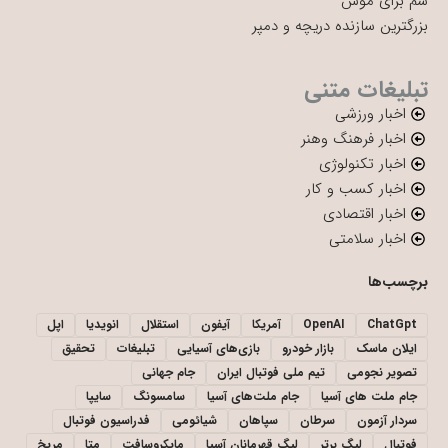
سم برای موش
بزرگترین سازنده دریچه و دمپر
تبلیغات متنی
اخبار ورزشی
اخبار فرهنگ وهنر
اخبار تکنولوژی
اخبار کسب و کار
اخبار اقتصادی
اخبار سلامتی
برچسب‌ها
ChatGpt
OpenAI
آمریکا
آیفون
استقلال
انویدیا
اپل
ایلان ماسک
بازار خودرو
بازی‌های آسیایی
تبلیغات
تحقیق
تصویر نجومی
تیم ملی فوتبال ایران
جام جهانی
جام ملت های آسیا
جام ملت‌های آسیا
سامسونگ
سایپا
سردار آزمون
سرطان
سپاهان
شیائومی
فدراسیون فوتبال
فوتبال
لیگ برتر
لیگ قهرمانان آسیا
مایکروسافت
متا
مریخ