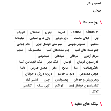
کسب و کار
ورزشی
برچسب‌ها
ChatGpt
OpenAI
آمریکا
آیفون
استقلال
انویدیا
اپل
ایلان ماسک
بازار خودرو
بازی‌های آسیایی
تبلیغات
تحقیق
تصویر نجومی
تیم ملی فوتبال ایران
جام جهانی
جام ملت های آسیا
جام ملت‌های آسیا
سامسونگ
سایپا
سردار آزمون
سرطان
سپاهان
شیائومی
فدراسیون فوتبال
فوتبال
لیگ برتر
لیگ قهرمانان آسیا
مایکروسافت
متا
مریخ
مغز
مهدی طارمی
ناسا
هوش مصنوعی
واردات خودرو
وزارت ورزش و جوانان
وزیر ورزش و جوانان
پرسپولیس
چین
کشتی آزاد
کنفدراسیون فوتبال آسیا
کوالکام
کپی لینک
گلکسی
گوگل
لینک های مفید