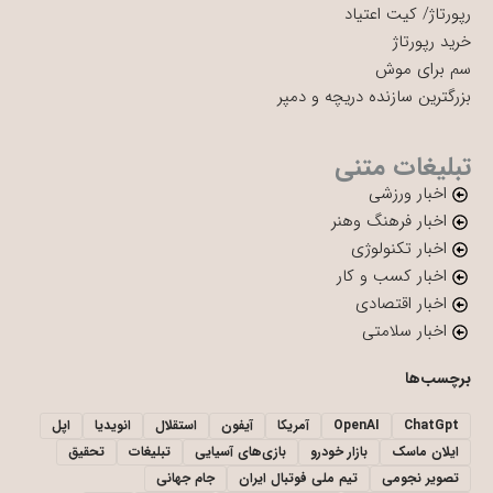
رپورتاژ
/
کیت اعتیاد
خرید رپورتاژ
سم برای موش
بزرگترین سازنده دریچه و دمپر
تبلیغات متنی
اخبار ورزشی
اخبار فرهنگ وهنر
اخبار تکنولوژی
اخبار کسب و کار
اخبار اقتصادی
اخبار سلامتی
برچسب‌ها
ChatGpt
OpenAI
آمریکا
آیفون
استقلال
انویدیا
اپل
ایلان ماسک
بازار خودرو
بازی‌های آسیایی
تبلیغات
تحقیق
تصویر نجومی
تیم ملی فوتبال ایران
جام جهانی