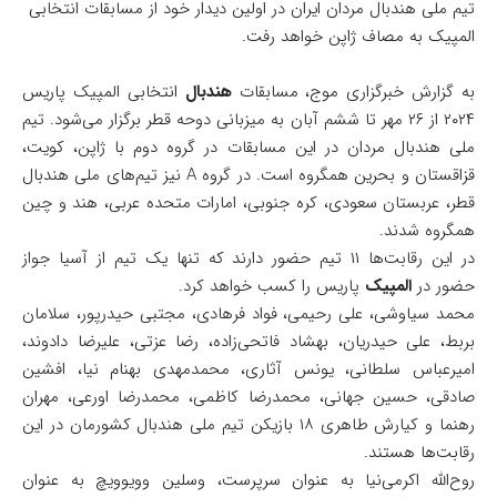
تیم ملی هندبال مردان ایران در اولین دیدار خود از مسابقات انتخابی
المپیک به مصاف ژاپن خواهد رفت.
به گزارش خبرگزاری موج، مسابقات
هندبال
انتخابی المپیک پاریس
۲۰۲۴ از ۲۶ مهر تا ششم آبان به میزبانی دوحه قطر برگزار می‌شود. تیم
ملی هندبال مردان در این مسابقات در گروه دوم با ژاپن، کویت،
قزاقستان و بحرین همگروه است. در گروه A نیز تیم‌های ملی هندبال
قطر، عربستان سعودی، کره جنوبی، امارات متحده عربی، هند و چین
همگروه شدند.
در این رقابت‌ها ۱۱ تیم حضور دارند که تنها یک تیم از آسیا جواز
حضور در
المپیک
پاریس را کسب خواهد کرد.
محمد سیاوشی، علی رحیمی، فواد فرهادی، مجتبی حیدرپور، سلامان
بربط، علی حیدریان، بهشاد فاتحی‌زاده، رضا عزتی، علیرضا دادوند،
امیرعباس سلطانی، یونس آثاری، محمدمهدی بهنام نیا، افشین
صادقی، حسین جهانی، محمدرضا کاظمی، محمدرضا اورعی، مهران
رهنما و کیارش طاهری ۱۸ بازیکن تیم ملی هندبال کشورمان در این
رقابت‌ها هستند.
روح‌الله اکرمی‌نیا به عنوان سرپرست، وسلین وویوویچ به عنوان