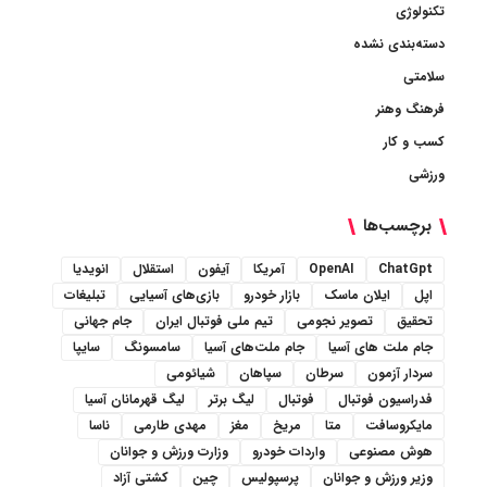
تکنولوژی
دسته‌بندی نشده
سلامتی
فرهنگ وهنر
کسب و کار
ورزشی
برچسب‌ها
ChatGpt
OpenAI
آمریکا
آیفون
استقلال
انویدیا
اپل
ایلان ماسک
بازار خودرو
بازی‌های آسیایی
تبلیغات
تحقیق
تصویر نجومی
تیم ملی فوتبال ایران
جام جهانی
جام ملت های آسیا
جام ملت‌های آسیا
سامسونگ
سایپا
سردار آزمون
سرطان
سپاهان
شیائومی
فدراسیون فوتبال
فوتبال
لیگ برتر
لیگ قهرمانان آسیا
مایکروسافت
متا
مریخ
مغز
مهدی طارمی
ناسا
هوش مصنوعی
واردات خودرو
وزارت ورزش و جوانان
وزیر ورزش و جوانان
پرسپولیس
چین
کشتی آزاد