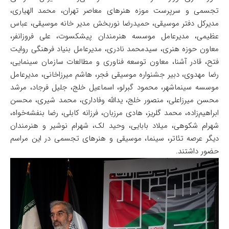
تجسمی و سرپرست موزه هنرهای معاصر تهران، محمد الهیاری،
مدیرکل دفتر موسیقی، حمیدرضا نوربخش مدیر خانه موسیقی، عباس
عظیمی، مدیرعامل موسسه هنرمندان پیشکسوت، علی فروزانفر،
معاون حوزه هنری، سیدمحمد نادری، مدیرعامل بنیاد فرهنگی روایت
فتح، قادر آشنا، معاون توسعه فناوری و مطالعات سازمان سینمایی،
رضا مهدوی، دبیر جشنواره موسیقی فجر، هاشم میرزاخانی، مدیرعامل
موسسه سینماشهر، محمود گبرلو، اسماعیل خلج، جلیل فرجاد، مرشد
محسن میرزاعلی، منصور خلج، یدالله وفاداری، محمد شیری، محسن
ابراهیم‌زاده، محمد گلریز، هادی مرزبان، فرزانه کابلی، رضا بنفشه‌خواه،
شهرام شکوهی، میلاد بابایی، وحید لک، شهرام نوشیر و هنرمندان
دیگر عرصه تئاتر، سینما، موسیقی و هنرهای تجسمی در این مراسم
حضور داشتند.