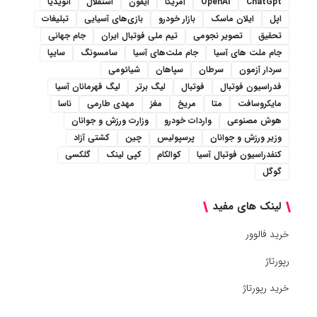
ChatGpt
OpenAI
آمریکا
آیفون
استقلال
انویدیا
اپل
ایلان ماسک
بازار خودرو
بازی‌های آسیایی
تبلیغات
تحقیق
تصویر نجومی
تیم ملی فوتبال ایران
جام جهانی
جام ملت های آسیا
جام ملت‌های آسیا
سامسونگ
سایپا
سردار آزمون
سرطان
سپاهان
شیائومی
فدراسیون فوتبال
فوتبال
لیگ برتر
لیگ قهرمانان آسیا
مایکروسافت
متا
مریخ
مغز
مهدی طارمی
ناسا
هوش مصنوعی
واردات خودرو
وزارت ورزش و جوانان
وزیر ورزش و جوانان
پرسپولیس
چین
کشتی آزاد
کنفدراسیون فوتبال آسیا
کوالکام
کپی لینک
گلکسی
گوگل
لینک های مفید
خرید فالوور
رپورتاژ
خرید رپورتاژ