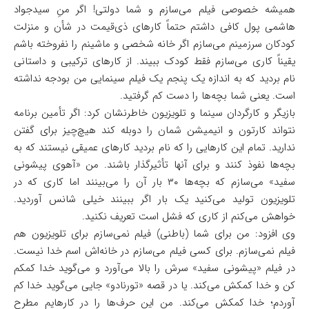
همیشه خصوصی فیلم می‌سازم و شما دولتی! اگر منِ سیدجواد
هاشمی پول کافی داشتم حتماً‌ کارهای ذی‌قیمت در شأن و منزلت
کودکان سرزمینم می‌سازم اگر خانه شخصی و ماشینم را نفروخته باشم
یقیناً کاری می‌سازم فقط کودک ببیند. از کارهای ترکیبی و داستانی
نام بردید که به اندازه یک پنجم یک فیلم سینمایی من بودجه نداشته
است. یعنی شما بچه‌ها را دست کم گرفتید.
بازیگر و کارگردان سینما و تلویزیون خاطرنشان کرد: اگر تأمین برنامه
نتواند کارتون و انیمیشن شمان را دوبله کند هیچ‌چیز برای گفتن
ندارید. تمام این کارهایی را که نام بردید کارهای عمیقی نیستند که به
بچه‌ها نفوذ کنند و برای آنها تأثیرگذار باشند. من «آهوی پیشونی
سفید» می‌سازم که بچه‌ها ۳۰ بار آن را می‌بینند اما کاری که در
تلویزیون تولید می‌کنید یک بار اگر ببینند خیلی شانس آوردید.
خواهش می‌کنم از کاری که فشل است تعریف نکنید.
وی افزود: من برای شما (باطنی) فیلم نمی‌سازم برای تلویزیون هم
فیلم نمی‌سازم. برای کسی فیلم می‌سازم در خانه‌اش اسم خدا نیست.
در فیلم «پیشونی سفید» سرش را بالا می‌آورد و می‌گوید خدا کمکم
کن و خدا کمکش می‌کند. یا در قصه «تورنادو» جایی می‌گوید خدا کم
آوردم؛ خدا کمکش می‌کند. من این حرف‌ها را در کارهایم مطرح