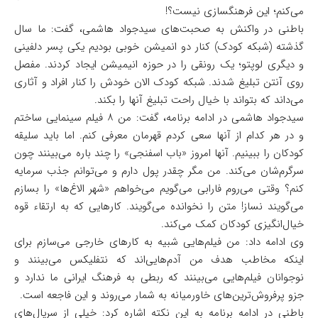
می‌کنم؛ این فرهنگسازی نیست؟!
باطنی در واکنش به صحبت‌های سیدجواد هاشمی، گفت: ما سال
گذشته (شبکه کودک) کنار دو انمیشن خوبی بودیم یکی پسر دلفینی
و دیگری لوپتو؛ یک رونقی را در حوزه انیمیشن ایجاد کردند. مفصل
روی آنتن تبلیغ شدند. شبکه کودک الان خودش را کنار افراد و آثاری
می‌داند که بتواند با خیال راحت تبلیغ آنها را بکند.
سیدجواد هاشمی در ادامه برنامه، گفت: من ۸ فیلم سینمایی ساختم
و در هر کدام از آنها سعی کردم قهرمان معرفی کنم. اما باید سلیقه
کودکان را ببینیم. آنها امروز «باب اسفنجی» را چند باره می‌بینند چون
سرگرم‌شان می‌کند. من مگر چقدر پول دارم و می‌توانم جذب سرمایه
کنم؟ وقتی می‌روم فارابی می‌گویم می‌خواهم «شهر الاغ‌ها» را بسازم
می‌گویند نساز! متن را نخوانده می‌گویند. کارهایی که به ارتقاء قوه
خیال‌انگیزی کودکان کمک می‌کند.
وی ادامه داد: من فیلم‌هایی شبیه به کارهای خارجی می‌سازم برای
اینکه مخاطب هدف من آدم‌هایی‌اند که نتفلیکس می‌بینند و
نوجوانان فیلم‌هایی می‌بینند که ربطی به فرهنگ ایرانی ما ندارد و
جزو پرفروش‌ترین‌های خاورمیانه به شمار می‌روند و این فاجعه است.
باطنی در ادامه برنامه به این نکته اشاره کرد: خیلی از سریال‌‌های