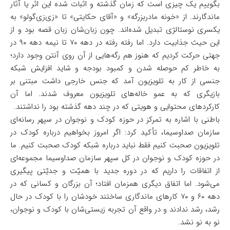
بگوییم یک چیزی است که زمان گذشته و اثبات شده این اثر یا آثار
ماندگارند. از «خونه مادربزرگه» و «آقای حکایتی» تا «زی‌زی‌گولو» به
یکسری نوستالژی تبدیل شده‌اند. چون زبان‌شان زبان قصه بود و از
این حیث جذابیت دارد. اما رفته رفته در دهه ۷۰ تا نیمه دهه ۹۰ در
جهتی حرکت کردیم که هنوز هم رگه‌هایی از آن روی آنتن وجود دارد؛
به خاطر کم حوصله شدن و کمبود بودجه و شاید افزایش شبکه
جنسی از کار به تلویزیون آمد که جنس خارجی داشت مبتنی بر
بازیگری که به عمو خاله‌های تلویزیون معروف شدند. اما آن
کارکردهای محتوایی و هویتی که در چند دهه گذشته بود را نداشتند.
باطنی با اشاره به تمرکز در حوزه کودک و نوجوان در سپهر رسانه‌ای
سازمان صداوسیما، تأکید کرد: اگر امروز بخواهیم درباره کودک در
تلویزیون صحبت کنیم فقط نباید درباره شبکه کودک صحبت کنیم. ما
در حوزه کودک و نوجوان در کل سپهر سازمان صداوسیما مجموعه‌ای
از اتفاقات را داریم که در دوره جدید با همیّت و جدیّتی پیگیری
می‌شود. اما اتفاق دیگری همزمان افتاد؛ آن بزرگان و کسانی که در
دهه ۶۰ و ۷۰ کارهای ماندگاری ساختند خودشان را با کودک در حال
رشد، رشد ندادند و در واقع آن تجربه زیستی‌شان با کودک و نوجوان،
نو به نو نشد.