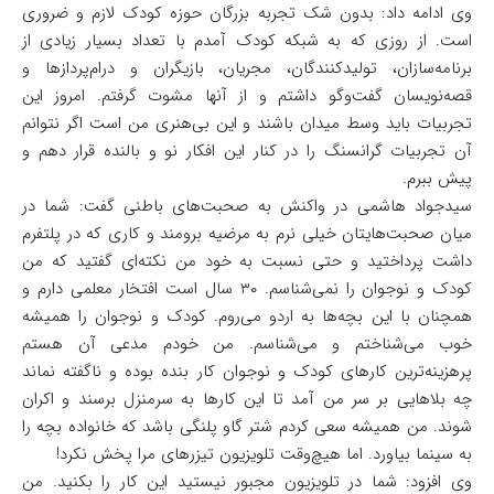
وی ادامه داد: بدون شک تجربه بزرگان حوزه کودک لازم و ضروری
است. از روزی که به شبکه کودک آمدم با تعداد بسیار زیادی از
برنامه‌سازان، تولیدکنندگان، مجریان، بازیگران و درام‌پردازها و
قصه‌نویسان گفت‌وگو داشتم و از آنها مشوت گرفتم. امروز این
تجربیات باید وسط میدان باشند و این بی‌هنری من است اگر نتوانم
آن تجربیات گرانسنگ را در کنار این افکار نو و بالنده قرار دهم و
پیش ببرم.
سیدجواد هاشمی در واکنش به صحبت‌های باطنی گفت: شما در
میان صحبت‌هایتان خیلی نرم به مرضیه برومند و کاری که در پلتفرم
داشت پرداختید و حتی نسبت به خود من نکته‌ای گفتید که من
کودک و نوجوان را نمی‌شناسم. ۳۰ سال است افتخار معلمی دارم و
همچنان با این بچه‌ها به اردو می‌روم. کودک و نوجوان را همیشه
خوب می‌شناختم و می‌شناسم. من خودم مدعی آن هستم
پرهزینه‌ترین کارهای کودک و نوجوان کار بنده بوده و ناگفته نماند
چه بلاهایی بر سر من آمد تا این کارها به سرمنزل برسند و اکران
شوند. من همیشه سعی کردم شتر گاو پلنگی باشد که خانواده بچه را
به سینما بیاورد. اما هیچ‌وقت تلویزیون تیزرهای مرا پخش نکرد!
وی افزود: شما در تلویزیون مجبور نیستید این کار را بکنید. من