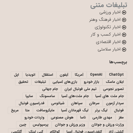
تبلیغات متنی
اخبار ورزشی
اخبار فرهنگ وهنر
اخبار تکنولوژی
اخبار کسب و کار
اخبار اقتصادی
اخبار سلامتی
برچسب‌ها
ChatGpt
OpenAI
آمریکا
آیفون
استقلال
انویدیا
اپل
ایلان ماسک
بازار خودرو
بازی‌های آسیایی
تبلیغات
تحقیق
تصویر نجومی
تیم ملی فوتبال ایران
جام جهانی
جام ملت های آسیا
جام ملت‌های آسیا
سامسونگ
سایپا
سردار آزمون
سرطان
سپاهان
شیائومی
فدراسیون فوتبال
فوتبال
لیگ برتر
لیگ قهرمانان آسیا
مایکروسافت
متا
مریخ
مغز
مهدی طارمی
ناسا
هوش مصنوعی
واردات خودرو
وزارت ورزش و جوانان
وزیر ورزش و جوانان
پرسپولیس
چین
کشتی آزاد
کنفدراسیون فوتبال آسیا
کوالکام
کپی لینک
گلکسی