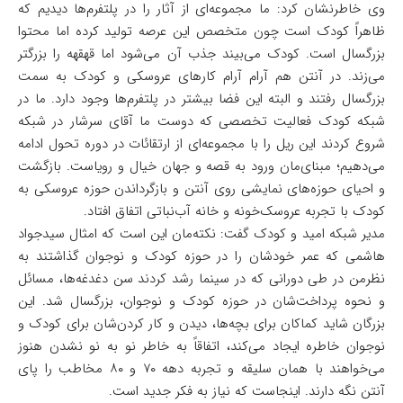
وی خاطرنشان کرد: ما مجموعه‌ای از آثار را در پلتفرم‌ها دیدیم که
ظاهراً کودک است چون متخصص این عرصه تولید کرده اما محتوا
بزرگسال است. کودک می‌بیند جذب آن می‌شود اما قهقهه را بزرگتر
می‌زند. در آنتن هم آرام آرام کارهای عروسکی و کودک به سمت
بزرگسال رفتند و البته این فضا بیشتر در پلتفرم‌ها وجود دارد. ما در
شبکه کودک فعالیت تخصصی که دوست ما آقای سرشار در شبکه
شروع کردند این ریل را با مجموعه‌ای از ارتقائات در دوره تحول ادامه
می‌دهیم؛ مبنای‌مان ورود به قصه و جهان خیال و رویاست. بازگشت
و احیای حوزه‌های نمایشی روی آنتن و بازگرداندن حوزه عروسکی به
کودک با تجربه عروسک‌خونه و خانه آب‌نباتی اتفاق افتاد.
مدیر شبکه امید و کودک گفت: نکته‌مان این است که امثال سیدجواد
هاشمی که عمر خودشان را در حوزه کودک و نوجوان گذاشتند به
نظرمن در طی دورانی که در سینما رشد کردند سن دغدغه‌ها، مسائل
و نحوه پرداخت‌شان در حوزه کودک و نوجوان، بزرگسال شد. این
بزرگان شاید کماکان برای بچه‌ها، دیدن و کار کردن‌شان برای کودک و
نوجوان خاطره ایجاد می‌کند، اتفاقاً به خاطر نو به نو نشدن هنوز
می‌خواهند با همان سلیقه و تجربه دهه ۷۰ و ۸۰ مخاطب را پای
آنتن نگه دارند. اینجاست که نیاز به فکر جدید است.