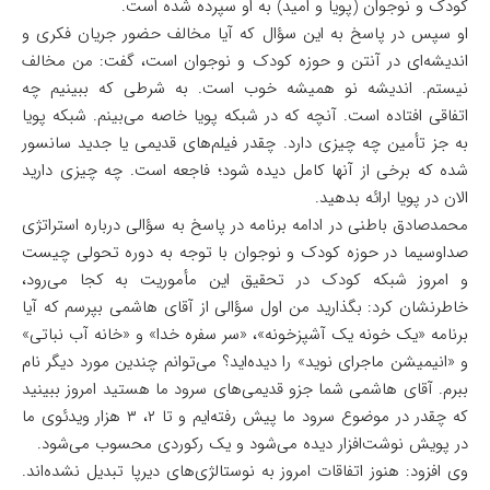
کودک و نوجوان (پویا و امید) به او سپرده شده است.
او سپس در پاسخ به این سؤال که آیا مخالف حضور جریان فکری و
اندیشه‌ای در آنتن و حوزه کودک و نوجوان است، گفت: من مخالف
نیستم. اندیشه نو همیشه خوب است. به شرطی که ببینیم چه
اتفاقی افتاده است. آنچه که در شبکه پویا خاصه می‌بینم. شبکه پویا
به جز تأمین چه چیزی دارد. چقدر فیلم‌های قدیمی یا جدید سانسور
شده که برخی از آنها کامل دیده شود؛ فاجعه است. چه چیزی دارید
الان در پویا ارائه بدهید.
محمدصادق باطنی در ادامه برنامه در پاسخ به سؤالی درباره استراتژی
صداوسیما در حوزه کودک و نوجوان با توجه به دوره تحولی چیست
و امروز شبکه کودک در تحقیق این مأموریت به کجا می‌رود،
خاطرنشان کرد: بگذارید من اول سؤالی از آقای هاشمی بپرسم که آیا
برنامه «یک خونه یک آشپزخونه»، «سر سفره خدا» و «خانه آب نباتی»
و «انیمیشن ماجرای نوید» را دیده‌اید؟ می‌توانم چندین مورد دیگر نام
ببرم. آقای هاشمی شما جزو قدیمی‌های سرود ما هستید امروز ببینید
که چقدر در موضوع سرود ما پیش رفته‌ایم و تا ۲، ۳ هزار ویدئوی ما
در پویش نوشت‌افزار دیده می‌شود و یک رکوردی محسوب می‌شود.
وی افزود: هنوز اتفاقات امروز به نوستالژی‌های دیرپا تبدیل نشده‌اند.