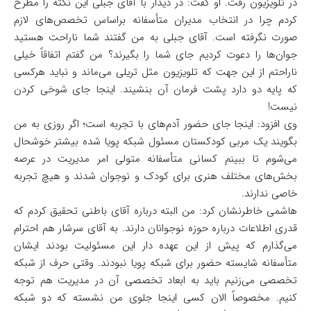
در تلویزیون رفت. او گفت: در دیدار با آقای جبلی این نکته را مطرح
کردم چرا در انتخاب مدیران متأسفانه براساس تخصص‌های لازم
صورت نگرفته است. آقای جبلی به من گفتند شما ناراحت هستید
جوان‌ها را دعوت کردیم جای شما را بگیرند؟ من گفتم اتفاقاً خیلی
ناراحتم از این جهت که تلویزیون مثل تریلی می‌ماند و نباید هرکسی
که پایه دو دارد پشت فرمان آن بنشیند. اینجا جای شوخی کردن
نیست!
وی افزود: اینجا جای حضور آدم‌های با تجربه است؛ اگر روزی به من
بگویند یک مربی کودکستان مسئول شبکه پویا شده بیشتر خوشحال
می‌شوم تا ببینم کسانی متأسفانه متولی امر مدیریت در عرصه
بخش‌های مختلف هنری برای کودک و نوجوان شدند و هیچ تجربه
خاصی ندارند.
هاشمی خاطرنشان کرد: من البته درباره آقای باطنی تحقیق کردم که
قدری اطلاعات درباره حوزه نوجوانان دارند. به آقای سرشار هم احترام
می‌گذارم که پیش از این عهده دار این مسئولیت بودند ایشان
متأسفانه شایسته حضور برای شبکه پویا نبودند. وقتی حرف از شبکه
تخصصی می‌زنیم باید به ابعاد تخصصی آن در مدیریت هم توجه
کنیم. مخصوصاً الان کسی اینجا جلوی من نشسته که دو شبکه