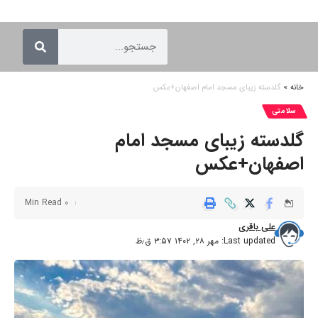
خانه
»
گلدسته زیبای مسجد امام اصفهان+عکس
سلامتی
گلدسته زیبای مسجد امام
اصفهان+عکس
0 Min Read
علی باقری
Last updated: مهر ۲۸, ۱۴۰۲ ۳:۵۷ ق٫ظ