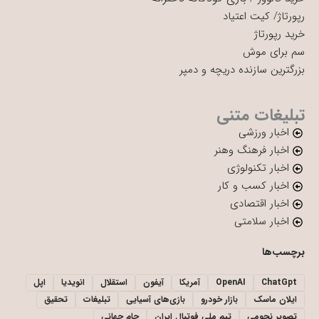
رپورتاژ
/
کیت اعتیاد
خرید رپورتاژ
سم برای موش
بزرگترین سازنده دریچه و دمپر
تبلیغات متنی
اخبار ورزشی
اخبار فرهنگ وهنر
اخبار تکنولوژی
اخبار کسب و کار
اخبار اقتصادی
اخبار سلامتی
برچسب‌ها
ChatGpt
OpenAI
آمریکا
آیفون
استقلال
انویدیا
اپل
ایلان ماسک
بازار خودرو
بازی‌های آسیایی
تبلیغات
تحقیق
تصویر نجومی
تیم ملی فوتبال ایران
جام جهانی