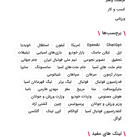
فرهنگ وهنر
کسب و کار
ورزشی
برچسب‌ها
ChatGpt
OpenAI
آمریکا
آیفون
استقلال
انویدیا
اپل
ایلان ماسک
بازار خودرو
بازی‌های آسیایی
تبلیغات
تحقیق
تصویر نجومی
تیم ملی فوتبال ایران
جام جهانی
جام ملت های آسیا
جام ملت‌های آسیا
سامسونگ
سایپا
سردار آزمون
سرطان
سپاهان
شیائومی
فدراسیون فوتبال
فوتبال
لیگ برتر
لیگ قهرمانان آسیا
مایکروسافت
متا
مریخ
مغز
مهدی طارمی
ناسا
هوش مصنوعی
واردات خودرو
وزارت ورزش و جوانان
وزیر ورزش و جوانان
پرسپولیس
چین
کشتی آزاد
کنفدراسیون فوتبال آسیا
کوالکام
کپی لینک
گلکسی
گوگل
لینک های مفید