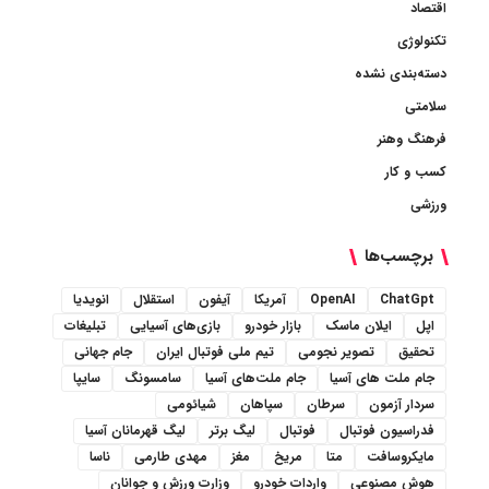
اقتصاد
تکنولوژی
دسته‌بندی نشده
سلامتی
فرهنگ وهنر
کسب و کار
ورزشی
برچسب‌ها
ChatGpt
OpenAI
آمریکا
آیفون
استقلال
انویدیا
اپل
ایلان ماسک
بازار خودرو
بازی‌های آسیایی
تبلیغات
تحقیق
تصویر نجومی
تیم ملی فوتبال ایران
جام جهانی
جام ملت های آسیا
جام ملت‌های آسیا
سامسونگ
سایپا
سردار آزمون
سرطان
سپاهان
شیائومی
فدراسیون فوتبال
فوتبال
لیگ برتر
لیگ قهرمانان آسیا
مایکروسافت
متا
مریخ
مغز
مهدی طارمی
ناسا
هوش مصنوعی
واردات خودرو
وزارت ورزش و جوانان