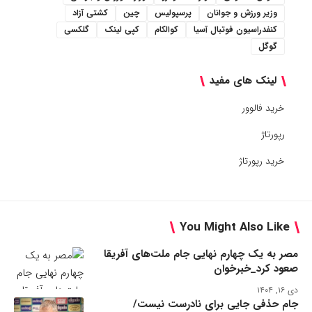
وزیر ورزش و جوانان
پرسپولیس
چین
کشتی آزاد
کنفدراسیون فوتبال آسیا
کوالکام
کپی لینک
گلکسی
گوگل
لینک های مفید
خرید فالوور
رپورتاژ
خرید رپورتاژ
You Might Also Like
مصر به یک چهارم نهایی جام ملت‌های آفریقا
صعود کرد_خبرخوان
دی ۱۶, ۱۴۰۴
جام حذفی جایی برای نادرست نیست/