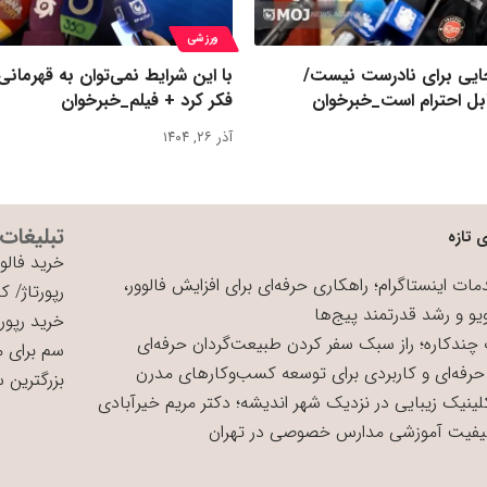
ورزشی
یی برای نادرست نیست/
با این شرایط نمی‌توان به قهرمانی
بل احترام است_خبرخوان
فکر کرد + فیلم_خبرخوان
آذر ۲۶, ۱۴۰۴
تبلیغات
 تازه
خرید فالوو
ات اینستاگرام؛ راهکاری حرفه‌ای برای افزایش فالوور،
رپورتاژ
/
کی
یو و رشد قدرتمند پیج‌ها
خرید رپورت
چندکاره؛ راز سبک سفر کردن طبیعت‌گردان حرفه‌ای
سم برای 
حرفه‌ای و کاربردی برای توسعه کسب‌وکارهای مدرن
بزرگترین 
لینیک زیبایی در نزدیک شهر اندیشه؛ دکتر مریم خیرآبادی
یفیت آموزشی مدارس خصوصی در تهران