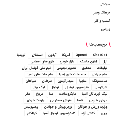
سلامتی
فرهنگ وهنر
کسب و کار
ورزشی
برچسب‌ها
ChatGpt
OpenAI
آمریکا
آیفون
استقلال
انویدیا
اپل
ایلان ماسک
بازار خودرو
بازی‌های آسیایی
تبلیغات
تحقیق
تصویر نجومی
تیم ملی فوتبال ایران
جام جهانی
جام ملت های آسیا
جام ملت‌های آسیا
سامسونگ
سایپا
سردار آزمون
سرطان
سپاهان
شیائومی
فدراسیون فوتبال
فوتبال
لیگ برتر
لیگ قهرمانان آسیا
مایکروسافت
متا
مریخ
مغز
مهدی طارمی
ناسا
هوش مصنوعی
واردات خودرو
وزارت ورزش و جوانان
وزیر ورزش و جوانان
پرسپولیس
چین
کشتی آزاد
کنفدراسیون فوتبال آسیا
کوالکام