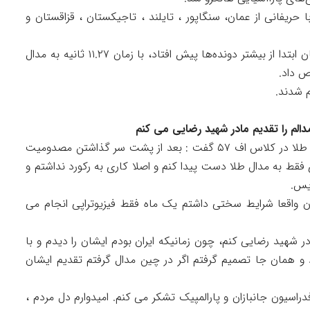
ی در فینال رقابت دوی ۱۰۰ متر کلاس T۱۳ با حریفانی از عمان، سنگاپور ، تایلند ، تاجیکستان ، قزاقستان و
نماینده کشورمان که استارت خوبی هم زد و از همان ابتدا از بیشتر دونده‌ها پیش افتاد، با زمان ۱۱.۲۷ ثانیه به مدال
ص داد.
م شدند.
دالم را تقدیم مادر شهید رضایی می کنم
امین الله پاپی پرتابگر نیزه ایران پس از کسب مدال طلا در کلاس اف ۵۷ گفت : بعد از پشت سر گذاشتن مصدومیت
فقط به مدال طلا دست پیدا کنم و اصلا کاری به رکورد نداشتم و
ریس.
ون واقعا شرایط سختی داشتم یک ماه فقط فیزیوتراپی انجام می
ر شهید رضایی کنم، چون زمانیکه ایران بودم ایشان را دیدم و با
اد و همان جا تصمیم گرفتم اگر در چین مدال گرفتم تقدیم ایشان
فدراسیون جانبازان و پارالمپیک تشکر می کنم. امیدوارم دل مردم ،