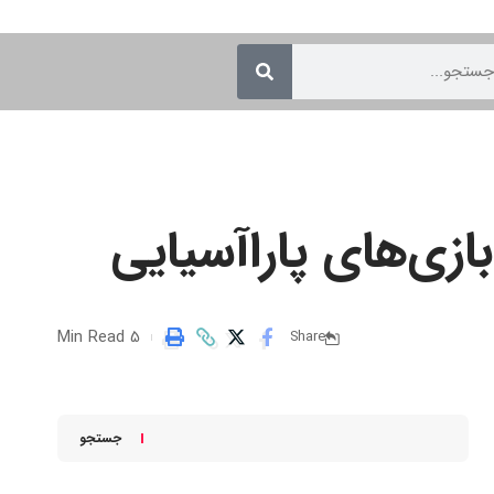
5 Min Read
Share
جستجو