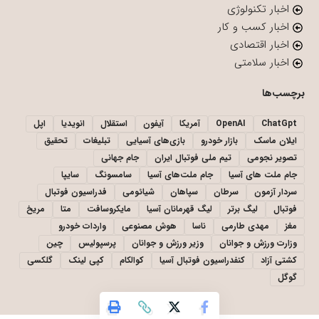
اخبار تکنولوژی
اخبار کسب و کار
اخبار اقتصادی
اخبار سلامتی
برچسب‌ها
ChatGpt
OpenAI
آمریکا
آیفون
استقلال
انویدیا
اپل
ایلان ماسک
بازار خودرو
بازی‌های آسیایی
تبلیغات
تحقیق
تصویر نجومی
تیم ملی فوتبال ایران
جام جهانی
جام ملت های آسیا
جام ملت‌های آسیا
سامسونگ
سایپا
سردار آزمون
سرطان
سپاهان
شیائومی
فدراسیون فوتبال
فوتبال
لیگ برتر
لیگ قهرمانان آسیا
مایکروسافت
متا
مریخ
مغز
مهدی طارمی
ناسا
هوش مصنوعی
واردات خودرو
وزارت ورزش و جوانان
وزیر ورزش و جوانان
پرسپولیس
چین
کشتی آزاد
کنفدراسیون فوتبال آسیا
کوالکام
کپی لینک
گلکسی
گوگل