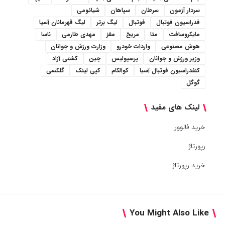
سردار آزمون
سرطان
سپاهان
شیائومی
فدراسیون فوتبال
فوتبال
لیگ برتر
لیگ قهرمانان آسیا
مایکروسافت
متا
مریخ
مغز
مهدی طارمی
ناسا
هوش مصنوعی
واردات خودرو
وزارت ورزش و جوانان
وزیر ورزش و جوانان
پرسپولیس
چین
کشتی آزاد
کنفدراسیون فوتبال آسیا
کوالکام
کپی لینک
گلکسی
گوگل
لینک های مفید
خرید فالوور
رپورتاژ
خرید رپورتاژ
You Might Also Like