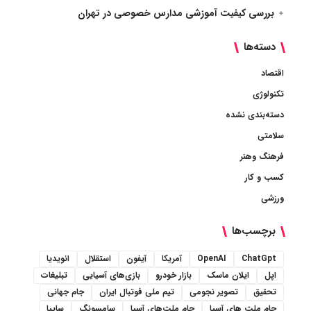
بررسی کیفیت آموزشی مدارس خصوصی در تهران
دسته‌ها
اقتصاد
تکنولوژی
دسته‌بندی نشده
سلامتی
فرهنگ وهنر
کسب و کار
ورزشی
برچسب‌ها
ChatGpt
OpenAI
آمریکا
آیفون
استقلال
انویدیا
اپل
ایلان ماسک
بازار خودرو
بازی‌های آسیایی
تبلیغات
تحقیق
تصویر نجومی
تیم ملی فوتبال ایران
جام جهانی
جام ملت های آسیا
جام ملت‌های آسیا
سامسونگ
سایپا