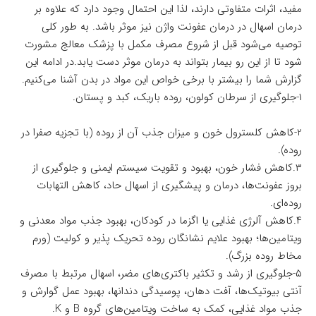
مفید، اثرات متفاوتی دارند، لذا این احتمال وجود دارد که علاوه بر
درمان اسهال در درمان عفونت واژن نیز موثر باشد. به طور کلی
توصیه می‌شود قبل از شروع مصرف مکمل با پزشک معالج مشورت
شود تا از این رو بیمار بتواند به درمان موثر دست یابد.در ادامه این
گزارش شما را بیشتر با برخی خواص این مواد در بدن آشنا می‌کنیم.
۱-جلوگیری از سرطان کولون، روده باریک، کبد و پستان.
2-کاهش کلسترول خون و میزان جذب آن از روده (با تجزیه صفرا در
روده).
۳.کاهش فشار خون، بهبود و تقویت سیستم ایمنی و جلوگیری از
بروز عفونت‌ها، درمان و پیشگیری از اسهال حاد، کاهش التهابات
روده‌ای.
۴.کاهش آلرژی غذایی یا اگزما در کودکان، بهبود جذب مواد معدنی و
ویتامین‌ها؛ بهبود علایم نشانگان روده تحریک پذیر و کولیت (ورم
مخاط روده بزرگ).
۵-جلوگیری از رشد و تکثیر باکتری‌های مضر، اسهال مرتبط با مصرف
آنتی بیوتیک‌ها، آفت دهان، پوسیدگی دندانها، بهبود عمل گوارش و
جذب مواد غذایی، کمک به ساخت ویتامین‌های گروه B و K.