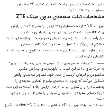
اولین تبلت سه‌بعدی جهان است که قابلیت‌های 5G و هوش
مصنوعی پیشرفته را دارد.
مشخصات تبلت سه‌بعدی بدون عینک ZTE
نوبیا پد 3D II از صفحه‌نمایش ۱۲.۱ اینچی با وضوح ۲.5K و رفرش
ریت ۱۴۴ هرتز منفعت می‌برد. این چنین به باتری ۱۰ هزار
میلی‌آمپرساعتی با شارژ سریع ۶۶ واتی تجهیزاست. پردازنده این تبلت
کوالکام اسنپدراگون ۸ نسل ۲ است و ۵۱۲ گیگابایت فضای
ذخیره‌سازی دارد. ZTE تا این مدت به قیمت یا تاریخ اراعه این تبلت
اشاره‌ای نکرده است.
ZTE از تبلت سه‌بعدی بدون عینک با هوش مصنوعی پرده برداشت + ویدیو ۴
به حرف های ZTE، این تبلت با الگوریتم‌های پردازش عکس
مخصوص و لنزهای کریستال مایع خود، تصاویر سه‌بعدی واقعی‌
تشکیل می‌کند که بهبود ۸۰ درصدی وضوح تصاویر سه‌بعدی را
به‌همراه دارد و روشنایی نیز ۱۰۰ درصد افزایش یافته است؛ به این علت
در یک نمای سه‌بعدی، تصاویر روشن‌تر و با وضوح بالاتری خواهید
داشت.
نسخه دوم تبلت نوبیا پد 3D از فناوری Neovision 3D Anytime نیز