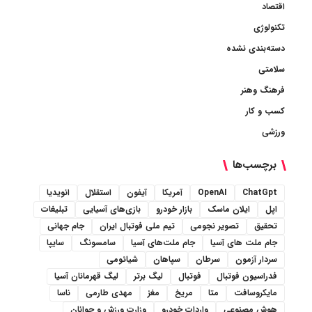
اقتصاد
تکنولوژی
دسته‌بندی نشده
سلامتی
فرهنگ وهنر
کسب و کار
ورزشی
برچسب‌ها
ChatGpt
OpenAI
آمریکا
آیفون
استقلال
انویدیا
اپل
ایلان ماسک
بازار خودرو
بازی‌های آسیایی
تبلیغات
تحقیق
تصویر نجومی
تیم ملی فوتبال ایران
جام جهانی
جام ملت های آسیا
جام ملت‌های آسیا
سامسونگ
سایپا
سردار آزمون
سرطان
سپاهان
شیائومی
فدراسیون فوتبال
فوتبال
لیگ برتر
لیگ قهرمانان آسیا
مایکروسافت
متا
مریخ
مغز
مهدی طارمی
ناسا
هوش مصنوعی
واردات خودرو
وزارت ورزش و جوانان